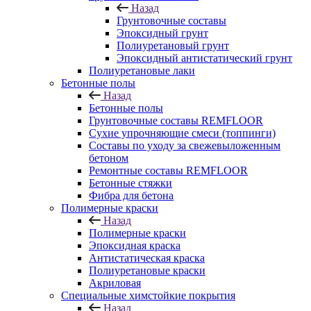
Назад
Грунтовочные составы
Эпоксидный грунт
Полиуретановый грунт
Эпоксидный антистатический грунт
Полиуретановые лаки
Бетонные полы
Назад
Бетонные полы
Грунтовочные составы REMFLOOR
Сухие упрочняющие смеси (топпинги)
Составы по уходу за свежевыложенным
бетоном
Ремонтные составы REMFLOOR
Бетонные стяжки
Фибра для бетона
Полимерные краски
Назад
Полимерные краски
Эпоксидная краска
Антистатическая краска
Полиуретановые краски
Акриловая
Специальные химстойкие покрытия
Назад