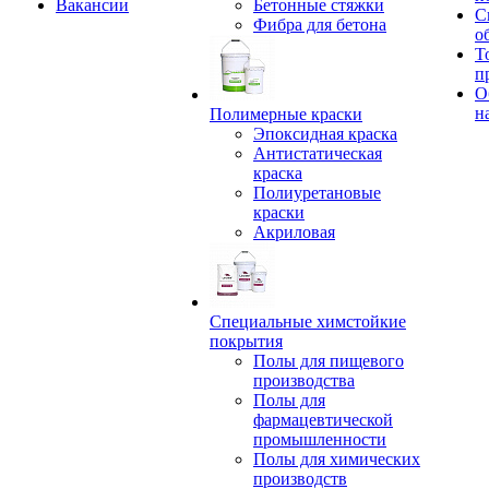
Вакансии
Бетонные стяжки
С
Фибра для бетона
о
Т
п
О
н
Полимерные краски
Эпоксидная краска
Антистатическая
краска
Полиуретановые
краски
Акриловая
Специальные химстойкие
покрытия
Полы для пищевого
производства
Полы для
фармацевтической
промышленности
Полы для химических
производств