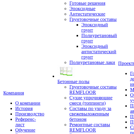
Готовые решения
Эпоксидные
Антистатические
Грунтовочные составы
Эпоксидный
грунт
Полиуретановый
грунт
Эпоксидный
антистатический
грунт
Полиуретановые лаки
Проект
Г
д
Бетонные полы
и
Грунтовочные составы
М
REMFLOOR
Компания
О
Сухие упрочняющие
у
О компании
смеси (топпинги)
П
История
Составы по уходу за
а
Производство
свежевыложенным
П
Референс-
бетоном
П
лист
Ремонтные составы
С
Обучение
REMFLOOR
п