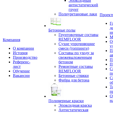
Эпоксидный
антистатический
грунт
Полиуретановые лаки
Проект
Г
д
Бетонные полы
и
Грунтовочные составы
М
REMFLOOR
Компания
О
Сухие упрочняющие
у
О компании
смеси (топпинги)
П
История
Составы по уходу за
а
Производство
свежевыложенным
П
Референс-
бетоном
П
лист
Ремонтные составы
С
Обучение
REMFLOOR
п
Вакансии
Бетонные стяжки
С
Фибра для бетона
о
Т
п
О
н
Полимерные краски
Эпоксидная краска
Антистатическая