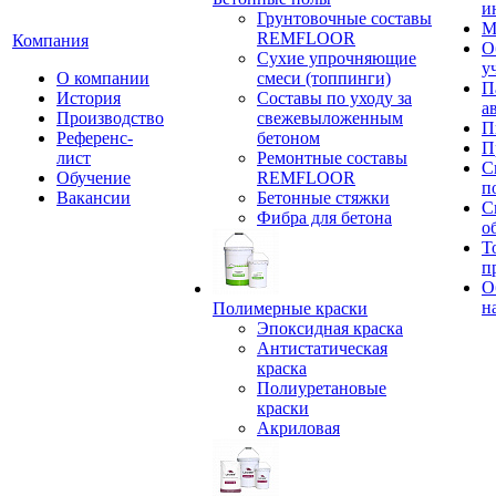
и
Грунтовочные составы
М
REMFLOOR
Компания
О
Сухие упрочняющие
у
О компании
смеси (топпинги)
П
История
Составы по уходу за
а
Производство
свежевыложенным
П
Референс-
бетоном
П
лист
Ремонтные составы
С
Обучение
REMFLOOR
п
Вакансии
Бетонные стяжки
С
Фибра для бетона
о
Т
п
О
н
Полимерные краски
Эпоксидная краска
Антистатическая
краска
Полиуретановые
краски
Акриловая