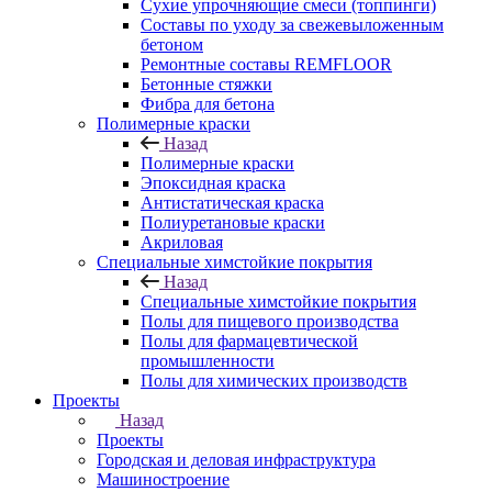
Сухие упрочняющие смеси (топпинги)
Составы по уходу за свежевыложенным
бетоном
Ремонтные составы REMFLOOR
Бетонные стяжки
Фибра для бетона
Полимерные краски
Назад
Полимерные краски
Эпоксидная краска
Антистатическая краска
Полиуретановые краски
Акриловая
Специальные химстойкие покрытия
Назад
Специальные химстойкие покрытия
Полы для пищевого производства
Полы для фармацевтической
промышленности
Полы для химических производств
Проекты
Назад
Проекты
Городская и деловая инфраструктура
Машиностроение