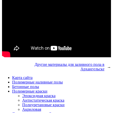
Другие материалы для заливного пола в
→
Архангельске
Карта сайта
Полимерные наливные полы
Бетонные полы
Полимерные краски
Эпоксидная краска
Антистатическая краска
Полиуретановые краски
Акриловая