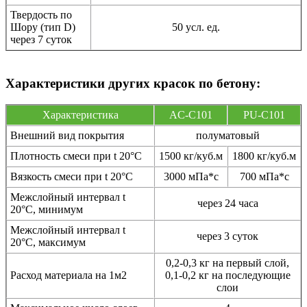
Твердость по
Шору (тип D)
50 усл. ед.
через 7 суток
Характеристики других красок по бетону:
Характеристика
AC-C101
PU-C101
Внешний вид покрытия
полуматовый
Плотность смеси при t 20°C
1500 кг/куб.м
1800 кг/куб.м
Вязкость смеси при t 20°С
3000 мПа*с
700 мПа*с
Межслойный интервал t
через 24 часа
20°С, минимум
Межслойный интервал t
через 3 суток
20°С, максимум
0,2-0,3 кг на первый слой,
Расход материала на 1м2
0,1-0,2 кг на последующие
слои