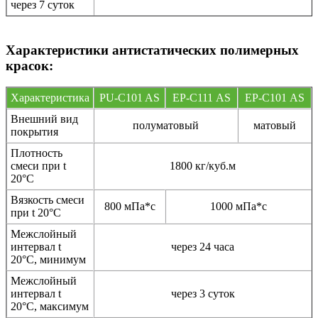
через 7 суток
Характеристики антистатических полимерных
красок:
Характеристика
PU-C101 AS
EP-С111 AS
EP-С101 AS
Внешний вид
полуматовый
матовый
покрытия
Плотность
смеси при t
1800 кг/куб.м
20°C
Вязкость смеси
800 мПа*с
1000 мПа*с
при t 20°С
Межслойный
интервал t
через 24 часа
20°С, минимум
Межслойный
интервал t
через 3 суток
20°С, максимум