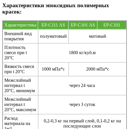
Характеристики эпоксидных полимерных
красок:
Характеристика
EP-С111 AS
EP-С101 AS
EP-C101
Внешний вид
полуматовый
матовый
покрытия
Плотность
смеси при t
1800 кг/куб.м
20°C
Вязкость смеси
1000 мПа*с
2000 мПа*с
при t 20°С
Межслойный
интервал t
через 24 часа
20°С, минимум
Межслойный
интервал t
через 3 суток
20°С, максимум
Расход
0,2-0,3 кг на первый слой, 0,1-0,2 кг на
материала на
последующие слои
1м2