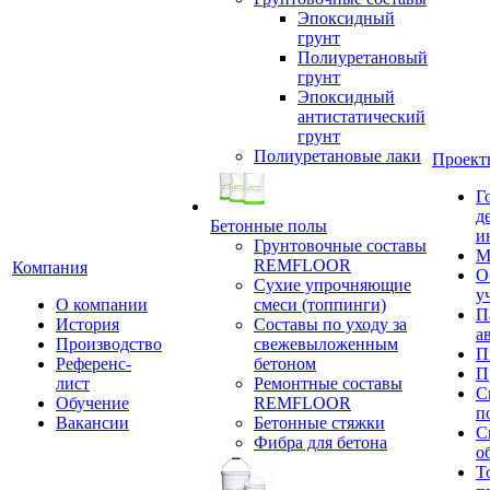
Эпоксидный
грунт
Полиуретановый
грунт
Эпоксидный
антистатический
грунт
Полиуретановые лаки
Проект
Г
д
Бетонные полы
и
Грунтовочные составы
М
REMFLOOR
Компания
О
Сухие упрочняющие
у
О компании
смеси (топпинги)
П
История
Составы по уходу за
а
Производство
свежевыложенным
П
Референс-
бетоном
П
лист
Ремонтные составы
С
Обучение
REMFLOOR
п
Вакансии
Бетонные стяжки
С
Фибра для бетона
о
Т