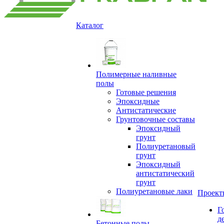
Каталог
Полимерные наливные
полы
Готовые решения
Эпоксидные
Антистатические
Грунтовочные составы
Эпоксидный
грунт
Полиуретановый
грунт
Эпоксидный
антистатический
грунт
Полиуретановые лаки
Проект
Г
д
Бетонные полы