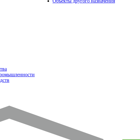
Объекты другого назначения
тва
промышленности
дств