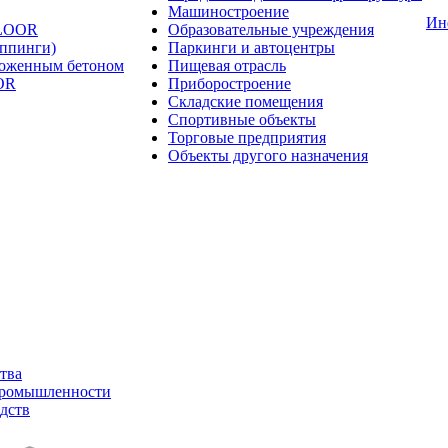
Машиностроение
Ин
FLOOR
Образовательные учреждения
оппинги)
Паркинги и автоцентры
ложенным бетоном
Пищевая отрасль
OR
Приборостроение
Складские помещения
Спортивные объекты
Торговые предприятия
Объекты другого назначения
тва
промышленности
дств