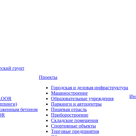
еский грунт
Проекты
Городская и деловая инфраструктура
Машиностроение
Ин
FLOOR
Образовательные учреждения
оппинги)
Паркинги и автоцентры
ложенным бетоном
Пищевая отрасль
OR
Приборостроение
Складские помещения
Спортивные объекты
Торговые предприятия