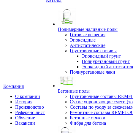
Каталог
Полимерные наливные полы
Готовые решения
Эпоксидные
Антистатические
Грунтовочные составы
Эпоксидный грунт
Полиуретановый грунт
Эпоксидный антистатич
Полиуретановые лаки
Компания
Бетонные полы
О компании
Грунтовочные составы REM
История
Сухие упрочняющие смеси (т
Производство
Составы по уходу за свежевы
Референс-лист
Ремонтные составы REMFLO
Обучение
Бетонные стяжки
Вакансии
Фибра для бетона