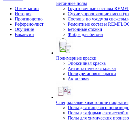
Бетонные полы
О компании
Грунтовочные составы REM
История
Сухие упрочняющие смеси (т
Производство
Составы по уходу за свежевы
Референс-лист
Ремонтные составы REMFLO
Обучение
Бетонные стяжки
Вакансии
Фибра для бетона
Полимерные краски
Эпоксидная краска
Антистатическая краска
Полиуретановые краски
Акриловая
Специальные химстойкие покрытия
Полы для пищевого производс
Полы для фармацевтической 
Полы для химических произво