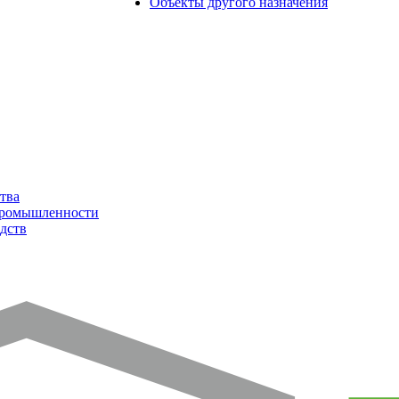
Объекты другого назначения
тва
промышленности
дств