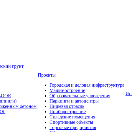
еский грунт
Проекты
Городская и деловая инфраструктура
Машиностроение
Ин
FLOOR
Образовательные учреждения
оппинги)
Паркинги и автоцентры
ложенным бетоном
Пищевая отрасль
OR
Приборостроение
Складские помещения
Спортивные объекты
Торговые предприятия