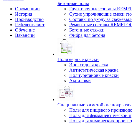
Бетонные полы
О компании
Грунтовочные составы REM
История
Сухие упрочняющие смеси (т
Производство
Составы по уходу за свежевы
Референс-лист
Ремонтные составы REMFLO
Обучение
Бетонные стяжки
Вакансии
Фибра для бетона
Полимерные краски
Эпоксидная краска
Антистатическая краска
Полиуретановые краски
Акриловая
Специальные химстойкие покрытия
Полы для пищевого производс
Полы для фармацевтической 
Полы для химических произво