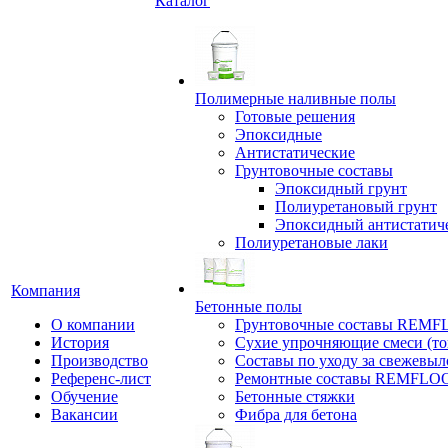
Каталог
Полимерные наливные полы
Готовые решения
Эпоксидные
Антистатические
Грунтовочные составы
Эпоксидный грунт
Полиуретановый грунт
Эпоксидный антистатич
Полиуретановые лаки
Компания
Бетонные полы
О компании
Грунтовочные составы REM
История
Сухие упрочняющие смеси (т
Производство
Составы по уходу за свежевы
Референс-лист
Ремонтные составы REMFLO
Обучение
Бетонные стяжки
Вакансии
Фибра для бетона