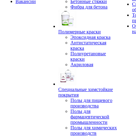
Вакансии
Бетонные стяжки
С
Фибра для бетона
о
Т
п
О
н
Полимерные краски
Эпоксидная краска
Антистатическая
краска
Полиуретановые
краски
Акриловая
Специальные химстойкие
покрытия
Полы для пищевого
производства
Полы для
фармацевтической
промышленности
Полы для химических
производств