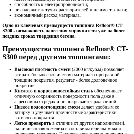
способность к электропроводности;
не содержит летучих растворителей и не имеет запаха;
экономичный расход материала.
Одно из ключевых преимуществ топпинга Refloor® CT-
S300 -
возможность нанесения упрочнителя уже на более
поздних сроках твердения бетона.
Преимущества топпинга Refloor® CT-
S300 перед другими топпингами:
Высокая плотность смеси
(2060 кг/куб.м) позволяет
втирать большее количество материала при равной
толщине покрытия, результат - более долговечное
покрытие.
Кислото и коррозионостойкая сталь
обеспечивает
отличную сохранность поверхности пола даже в
агрессивных средах и не покрывается ржавчиной.
Низкое водопоглощение смеси
делает удобным ее
затирку и улучшает прочностные характеристики
готового покрытия.
Легко проверить
в отличие от других наполнителей,
наличие сплавов железа в составе материала можно
проверить магнитом. Экспресс-тест можно провести в