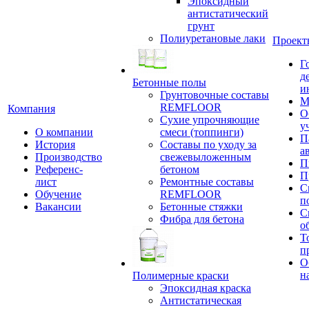
Эпоксидный
антистатический
грунт
Полиуретановые лаки
Проект
Г
д
Бетонные полы
и
Грунтовочные составы
М
REMFLOOR
Компания
О
Сухие упрочняющие
у
О компании
смеси (топпинги)
П
История
Составы по уходу за
а
Производство
свежевыложенным
П
Референс-
бетоном
П
лист
Ремонтные составы
С
Обучение
REMFLOOR
п
Вакансии
Бетонные стяжки
С
Фибра для бетона
о
Т
п
О
н
Полимерные краски
Эпоксидная краска
Антистатическая