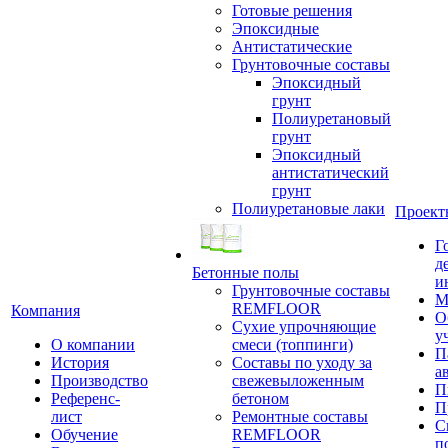
Готовые решения
Эпоксидные
Антистатические
Грунтовочные составы
Эпоксидный
грунт
Полиуретановый
грунт
Эпоксидный
антистатический
грунт
Полиуретановые лаки
Проект
Г
д
Бетонные полы
и
Грунтовочные составы
М
REMFLOOR
Компания
О
Сухие упрочняющие
у
О компании
смеси (топпинги)
П
История
Составы по уходу за
а
Производство
свежевыложенным
П
Референс-
бетоном
П
лист
Ремонтные составы
С
Обучение
REMFLOOR
п