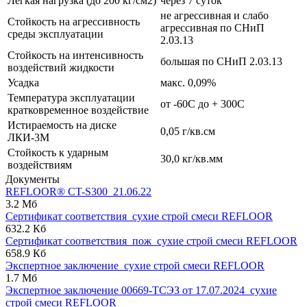
Легкая нагрузка (до 200 кг/см2)
через 7 суток
не агрессивная и слабо
Стойкость на агрессивность
агрессивная по СНиП
среды эксплуатации
2.03.13
Стойкость на интенсивность
большая по СНиП 2.03.13
воздействий жидкости
Усадка
макс. 0,09%
Температура эксплуатации
от -60С до + 300С
кратковременное воздействие
Истираемость на диске
0,05 г/кв.см
ЛКИ-3М
Стойкость к ударным
30,0 кг/кв.мм
воздействиям
Документы
REFLOOR® CT-S300_21.06.22
3.2 Мб
Сертификат соответствия_сухие строй смеси REFLOOR
632.2 Кб
Сертификат соответствия_пож_сухие строй смеси REFLOOR
658.9 Кб
Экспертное заключение_сухие строй смеси REFLOOR
1.7 Мб
Экспертное заключение 00669-ТСЭЗ от 17.07.2024_сухие
строй смеси REFLOOR