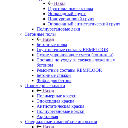
Назад
Грунтовочные составы
Эпоксидный грунт
Полиуретановый грунт
Эпоксидный антистатический грунт
Полиуретановые лаки
Бетонные полы
Назад
Бетонные полы
Грунтовочные составы REMFLOOR
Сухие упрочняющие смеси (топпинги)
Составы по уходу за свежевыложенным
бетоном
Ремонтные составы REMFLOOR
Бетонные стяжки
Фибра для бетона
Полимерные краски
Назад
Полимерные краски
Эпоксидная краска
Антистатическая краска
Полиуретановые краски
Акриловая
Специальные химстойкие покрытия
Назад