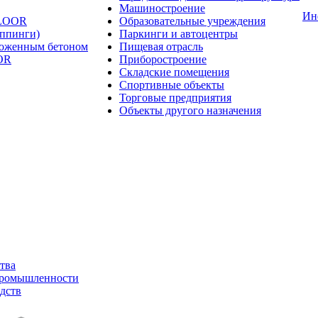
Машиностроение
Ин
FLOOR
Образовательные учреждения
оппинги)
Паркинги и автоцентры
ложенным бетоном
Пищевая отрасль
OR
Приборостроение
Складские помещения
Спортивные объекты
Торговые предприятия
Объекты другого назначения
тва
промышленности
дств