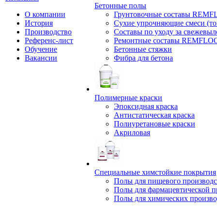
Бетонные полы
О компании
Грунтовочные составы REM
История
Сухие упрочняющие смеси (т
Производство
Составы по уходу за свежевы
Референс-лист
Ремонтные составы REMFLO
Обучение
Бетонные стяжки
Вакансии
Фибра для бетона
Полимерные краски
Эпоксидная краска
Антистатическая краска
Полиуретановые краски
Акриловая
Специальные химстойкие покрытия
Полы для пищевого производс
Полы для фармацевтической 
Полы для химических произво