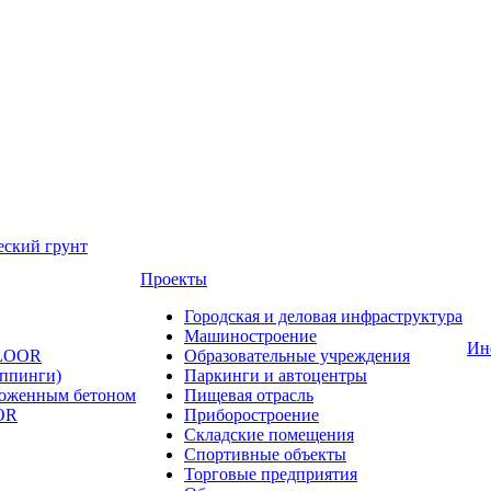
еский грунт
Проекты
Городская и деловая инфраструктура
Машиностроение
Ин
FLOOR
Образовательные учреждения
оппинги)
Паркинги и автоцентры
ложенным бетоном
Пищевая отрасль
OR
Приборостроение
Складские помещения
Спортивные объекты
Торговые предприятия