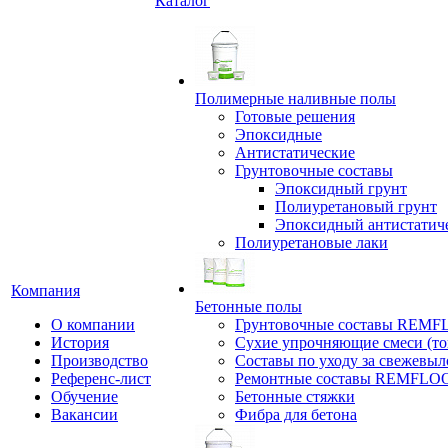
Каталог
Полимерные наливные полы
Готовые решения
Эпоксидные
Антистатические
Грунтовочные составы
Эпоксидный грунт
Полиуретановый грунт
Эпоксидный антистатич
Полиуретановые лаки
Компания
Бетонные полы
О компании
Грунтовочные составы REM
История
Сухие упрочняющие смеси (т
Производство
Составы по уходу за свежевы
Референс-лист
Ремонтные составы REMFLO
Обучение
Бетонные стяжки
Вакансии
Фибра для бетона