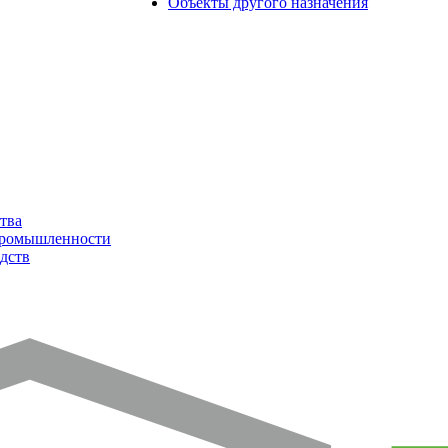
Объекты другого назначения
тва
промышленности
дств