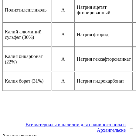
Натрия ацетат
Полиэтиленгликоль
A
фторированный
Калий алюминий
A
Натрия фторид
сульфат (30%)
Калия бикарбонат
A
Натрия гексафторсиликат
(22%)
Калия борат (31%)
A
Натрия гидрокарбонат
Все материалы в наличии для наливного пола в
→
Архангельске
Характеристики