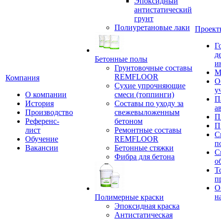
Эпоксидный
антистатический
грунт
Полиуретановые лаки
Проект
Г
д
Бетонные полы
и
Грунтовочные составы
М
REMFLOOR
Компания
О
Сухие упрочняющие
у
О компании
смеси (топпинги)
П
История
Составы по уходу за
а
Производство
свежевыложенным
П
Референс-
бетоном
П
лист
Ремонтные составы
С
Обучение
REMFLOOR
п
Вакансии
Бетонные стяжки
С
Фибра для бетона
о
Т
п
О
н
Полимерные краски
Эпоксидная краска
Антистатическая