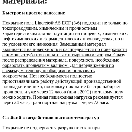
материала:
Быстрое и простое нанесение
Покрытие пола Lincrete® AS ECF (3-6) подходит не только по
токопроводящим, химическим и прочностным
характеристикам для эксплуатации на пищевых, химических,
нефтехимических и фармацевтических производствах, но и
по условиям его нанесения.
Замешанный материал
выливается на поверхность и распределяется по поверхности
с помощью зубчатого шпателя с штырьковым зазором. Сразу
после распределения материала, поверхность необходимо
обработать игольчатым валиком. Для передвижения по
свежему материалу необходимо использовать
мокроступы.
Нет необходимости полностью
приостанавливать работу действующей производственной
площадки или цеха, поскольку покрытие быстро набирает
прочность и уже через 12 часов (при t 20°С) по такому полу
можно ходить. Полная пешеходная нагрузка рекомендуется
через 24 часа, транспортная нагрузка – через 72 часа.
Стойкий к воздействию высоких температур
Покрытие не подвергается разрушению как при