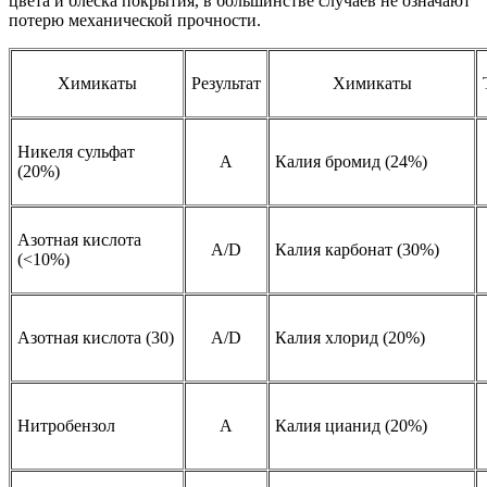
цвета и блеска покрытия, в большинстве случаев не означают
потерю механической прочности.
Химикаты
Результат
Химикаты
Никеля сульфат
А
Калия бромид (24%)
(20%)
Азотная кислота
A/D
Калия карбонат (30%)
(<10%)
Азотная кислота (30)
A/D
Калия хлорид (20%)
Нитробензол
A
Калия цианид (20%)