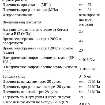
Прочность при сжатии (МПа)
мин. 55
Прочность при растяжении (МПа)
мин. 21
Искрообразование
безыскровый
цветной,
Внешний вид покрытия
матовый
Адгезия покрытия при отрыве от бетона
2,4
класса В15 (МПа)
Время гелеобразования при t 20°C на
45
поверхности
Время гелеобразования при t 20°C в объеме
20
(ведре)
Электрическое сопротивление на землю (EN
<10^6 Ом
1081)
Электрическое сопротивление обувь / человек
<10^9 Ом
/ пол
Толщина слоя
3 - 6 мм
Прочность на сжатие через 28 суток
мин. 55 МПа
Прочность при растяжении через 28 суток
мин. 21 МПа
Прочность на изгиб через 28 суток
мин. 21 МПа
Твердость по Шору (тип D) через 28 суток
78
Класс истираемости по методу BCA (EN
AR 0,5