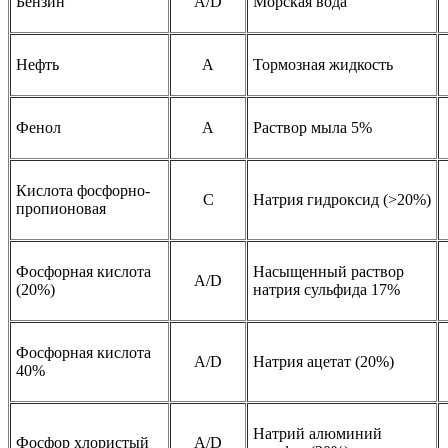
Бензин
A/D
Морская вода
Нефть
A
Тормозная жидкость
Фенол
A
Раствор мыла 5%
Кислота фосфорно-
C
Натрия гидроксид (>20%)
пропионовая
Фосфорная кислота
Насыщенный раствор
A/D
(20%)
натрия сульфида 17%
Фосфорная кислота
A/D
Натрия ацетат (20%)
40%
Натрий алюминий
Фосфор хлористый
A/D