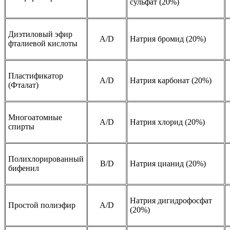
сульфат (20%)
Диэтиловый эфир
A/D
Натрия бромид (20%)
фталиевой кислоты
Пластификатор
A/D
Натрия карбонат (20%)
(Фталат)
Многоатомные
A/D
Натрия хлорид (20%)
спирты
Полихлорированный
B/D
Натрия цианид (20%)
бифенил
Натрия дигидрофосфат
Простой полиэфир
A/D
(20%)