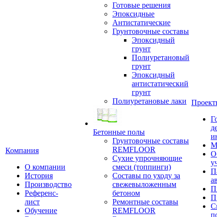
Готовые решения
Эпоксидные
Антистатические
Грунтовочные составы
Эпоксидный
грунт
Полиуретановый
грунт
Эпоксидный
антистатический
грунт
Полиуретановые лаки
Проект
Г
д
Бетонные полы
и
Грунтовочные составы
М
REMFLOOR
Компания
О
Сухие упрочняющие
у
О компании
смеси (топпинги)
П
История
Составы по уходу за
а
Производство
свежевыложенным
П
Референс-
бетоном
П
лист
Ремонтные составы
С
Обучение
REMFLOOR
п