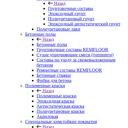
Назад
Грунтовочные составы
Эпоксидный грунт
Полиуретановый грунт
Эпоксидный антистатический грунт
Полиуретановые лаки
Бетонные полы
Назад
Бетонные полы
Грунтовочные составы REMFLOOR
Сухие упрочняющие смеси (топпинги)
Составы по уходу за свежевыложенным
бетоном
Ремонтные составы REMFLOOR
Бетонные стяжки
Фибра для бетона
Полимерные краски
Назад
Полимерные краски
Эпоксидная краска
Антистатическая краска
Полиуретановые краски
Акриловая
Специальные химстойкие покрытия
Назад