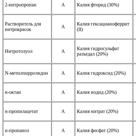
2-нитропропан
A
Калия фторид (30%)
Растворитель для
Калия гексацианоферрит
A
нитрокрасок
(II)
Калия гидросульфат
Нитротолуол
A
разъедал (20%)
N-метилпирролидон
A
Калия гидроксид (20%)
н-октан
A
Калия иодид (20%)
н-пропилацетат
A
Калия нитрат (20%)
н-пропанол
A
Калия фосфат (20%)