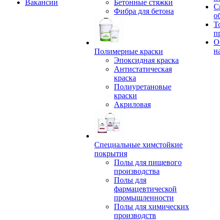
Вакансии
Бетонные стяжки
С
Фибра для бетона
о
Т
п
О
н
Полимерные краски
Эпоксидная краска
Антистатическая
краска
Полиуретановые
краски
Акриловая
Специальные химстойкие
покрытия
Полы для пищевого
производства
Полы для
фармацевтической
промышленности
Полы для химических
производств