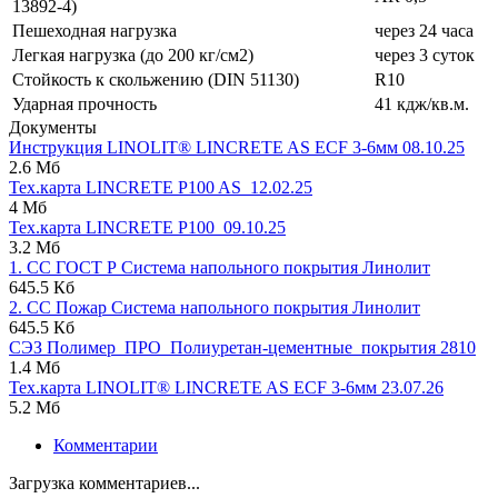
13892-4)
Пешеходная нагрузка
через 24 часа
Легкая нагрузка (до 200 кг/см2)
через 3 суток
Стойкость к скольжению (DIN 51130)
R10
Ударная прочность
41 кдж/кв.м.
Документы
Инструкция LINOLIT® LINCRETE AS ECF 3-6мм 08.10.25
2.6 Мб
Тех.карта LINCRETE P100 AS_12.02.25
4 Мб
Тех.карта LINCRETE P100_09.10.25
3.2 Мб
1. СС ГОСТ Р Система напольного покрытия Линолит
645.5 Кб
2. СС Пожар Система напольного покрытия Линолит
645.5 Кб
СЭЗ Полимер_ПРО_Полиуретан-цементные_покрытия 2810
1.4 Мб
Тех.карта LINOLIT® LINCRETE AS ECF 3-6мм 23.07.26
5.2 Мб
Комментарии
Загрузка комментариев...