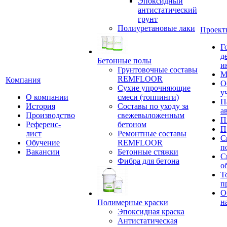
Эпоксидный
антистатический
грунт
Полиуретановые лаки
Проект
Г
д
Бетонные полы
и
Грунтовочные составы
М
REMFLOOR
Компания
О
Сухие упрочняющие
у
О компании
смеси (топпинги)
П
История
Составы по уходу за
а
Производство
свежевыложенным
П
Референс-
бетоном
П
лист
Ремонтные составы
С
Обучение
REMFLOOR
п
Вакансии
Бетонные стяжки
С
Фибра для бетона
о
Т
п
О
н
Полимерные краски
Эпоксидная краска
Антистатическая