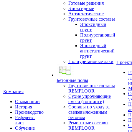
Готовые решения
Эпоксидные
Антистатические
Грунтовочные составы
Эпоксидный
грунт
Полиуретановый
грунт
Эпоксидный
антистатический
грунт
Полиуретановые лаки
Проект
Г
д
Бетонные полы
и
Грунтовочные составы
М
REMFLOOR
Компания
О
Сухие упрочняющие
у
О компании
смеси (топпинги)
П
История
Составы по уходу за
а
Производство
свежевыложенным
П
Референс-
бетоном
П
лист
Ремонтные составы
С
Обучение
REMFLOOR
п