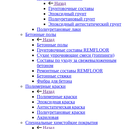
Назад
Грунтовочные составы
Эпоксидный грунт
Полиуретановый грунт
Эпоксидный антистатический грунт
Полиуретановые лаки
Бетонные полы
Назад
Бетонные полы
Грунтовочные составы REMFLOOR
Сухие упрочняющие смеси (топпинги)
Составы по уходу за свежевыложенным
бетоном
Ремонтные составы REMFLOOR
Бетонные стяжки
Фибра для бетона
Полимерные краски
Назад
Полимерные краски
Эпоксидная краска
Антистатическая краска
Полиуретановые краски
Акриловая
Специальные химстойкие покрытия
Назад