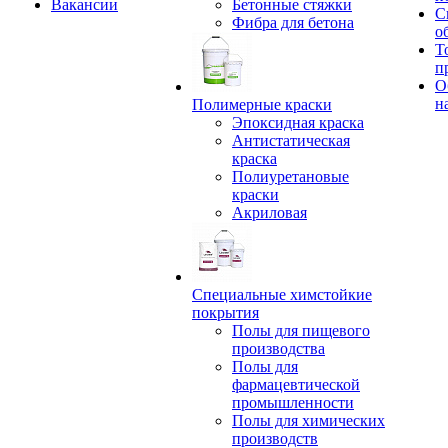
Вакансии
Бетонные стяжки
С
Фибра для бетона
о
Т
п
О
н
Полимерные краски
Эпоксидная краска
Антистатическая
краска
Полиуретановые
краски
Акриловая
Специальные химстойкие
покрытия
Полы для пищевого
производства
Полы для
фармацевтической
промышленности
Полы для химических
производств